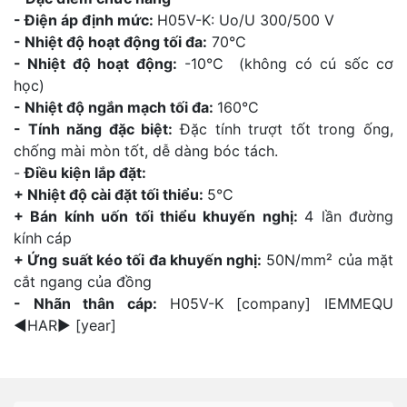
- Điện áp định mức:
H05V-K: Uo/U 300/500 V
- Nhiệt độ hoạt động tối đa:
70°C
- Nhiệt độ hoạt động:
-10°C (không có cú sốc cơ
học)
- Nhiệt độ ngắn mạch tối đa:
160°C
- Tính năng đặc biệt:
Đặc tính trượt tốt trong ống,
chống mài mòn tốt, dễ dàng bóc tách.
-
Điều kiện lắp đặt:
+ Nhiệt độ cài đặt tối thiểu:
5°C
+ Bán kính uốn tối thiểu khuyến nghị:
4 lần đường
kính cáp
+ Ứng suất kéo tối đa khuyến nghị:
50N/mm² của mặt
cắt ngang của đồng
- Nhãn thân cáp:
H05V-K [company] IEMMEQU
◄HAR► [year]